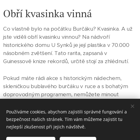
Obří kvasinka vinná
Co vlastně bylo na počátku Burčáku? Kvasinka. A už
jste viděli obří kvasinku vinnou? Na nádvoří
historického domu U Synků je její plastika v 70.000
násobném zvětšení. Tato rarita, zapsaná v
Guinessově knize rekordů, určitě stojí za zhlédnutí.
Pokud máte rádi akce s historickým nádechem,
skleničkou bublavého burčáku v ruce a s bohatým
doprovodným programem, nemůžete minout
Burčákové slavnosti v Hustopečích.
Používáme cookies, abychom zajistili správné fungování a
bezpečnost našich stránek. Tím vám můžeme zajistit tu
nejlepší zkušenost při jejich návštěvě.
HTV © 2021