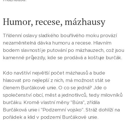
Humor, recese, mázhausy
Třídenní oslavy sladkého bouřlivého moku provází
nezaměnitelná dávka humoru a recese. Hlavním
bodem slavností je putování po mázhauzech, což jsou
kamenné průjezdy, kde se prodává a koštuje burčák.
Kdo navštíví největší počet mázhausů a bude
hlasovat pro nejlepší z nich, má možnost stát se
členem Burčákové unie. O co se jedná? Jde o
společenství obcí, měst a jednotlivců, tedy milovníků
burčáku. Kromě vlastní měny "Búra", zřídila
Burčáková unie i "Podzemní vojsko". Stráž dohlíží na
pořádek a klid v podzemí Burčákové unie.