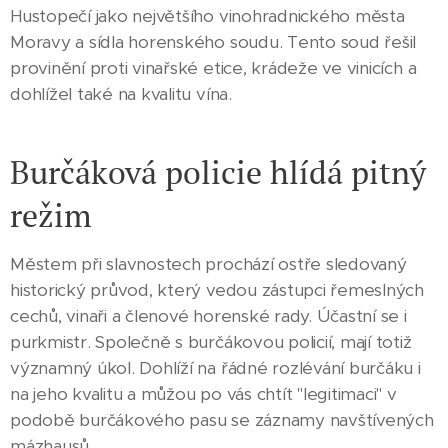
Hustopečí jako největšího vinohradnického města
Moravy a sídla horenského soudu. Tento soud řešil
provinění proti vinařské etice, krádeže ve vinicích a
dohlížel také na kvalitu vína.
Burčáková policie hlídá pitný
režim
Městem při slavnostech prochází ostře sledovaný
historický průvod, který vedou zástupci řemeslných
cechů, vinaři a členové horenské rady. Účastní se i
purkmistr. Společně s burčákovou policií, mají totiž
významný úkol. Dohlíží na řádné rozlévání burčáku i
na jeho kvalitu a můžou po vás chtít "legitimaci" v
podobě burčákového pasu se záznamy navštívených
mázhausů.