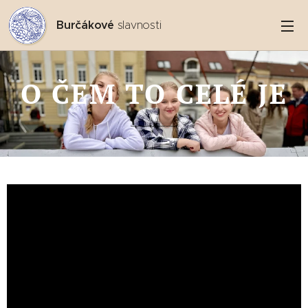
Burčákové
slavnosti
O ČEM TO CELÉ JE