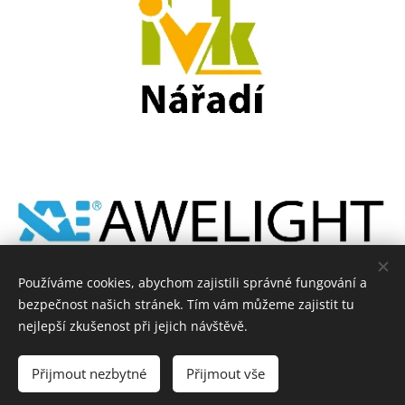
Používáme cookies, abychom zajistili správné fungování a
bezpečnost našich stránek. Tím vám můžeme zajistit tu
nejlepší zkušenost při jejich návštěvě.
HTV © 2021
Přijmout nezbytné
Přijmout vše
Marketing a kultura Města Hustopeče
Cookies