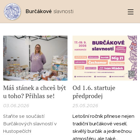
Burčákové
slavnosti
Máš stánek a chceš být
Od 1.6. startuje
u toho? Přihlas se!
předprodej
03.06.2026
25.05.2026
Staňte se součástí
Letošní ročník přinese nejen
Burčákových slavností v
tradiční burčákové veselí,
Hustopečích!
skvělý burčák a jedinečnou
atmosféru, ale také