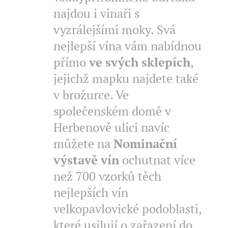
najdou i vinaři s
vyzrálejšími moky. Svá
nejlepší vína vám nabídnou
přímo
ve svých sklepích
,
jejichž mapku najdete také
v brožurce. Ve
společenském domě v
Herbenově ulici navíc
můžete na
Nominační
výstavě vín
ochutnat více
než 700 vzorků těch
nejlepších vín
velkopavlovické podoblasti,
které usilují o zařazení do