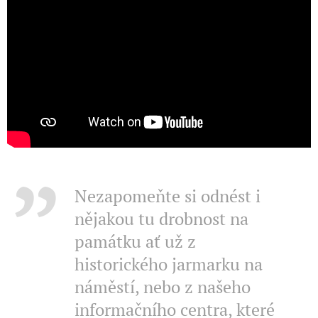
Nezapomeňte si odnést i
nějakou tu drobnost na
památku ať už z
historického jarmarku na
náměstí, nebo z našeho
informačního centra, které