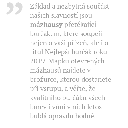
Základ a nezbytná součást
našich slavností jsou
mázhausy
přetékající
burčákem, které soupeří
nejen o vaši přízeň, ale i o
titul Nejlepší burčák roku
2019. Mapku otevřených
mázhausů najdete v
brožurce, kterou dostanete
při vstupu, a věřte, že
kvalitního burčáku všech
barev i vůní v nich letos
bublá opravdu hodně.