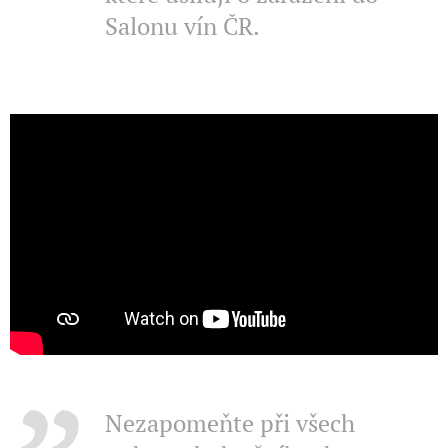
Salonu vín ČR.
Nezapomeňte při všech