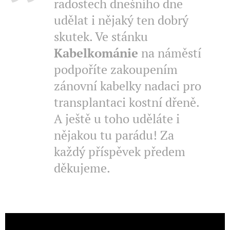
radostech dnešního dne
udělat i nějaký ten dobrý
skutek. Ve stánku
Kabelkománie
na náměstí
podpoříte zakoupením
zánovní kabelky nadaci pro
transplantaci kostní dřeně.
A ještě u toho uděláte i
nějakou tu parádu! Za
každý příspěvek předem
děkujeme.