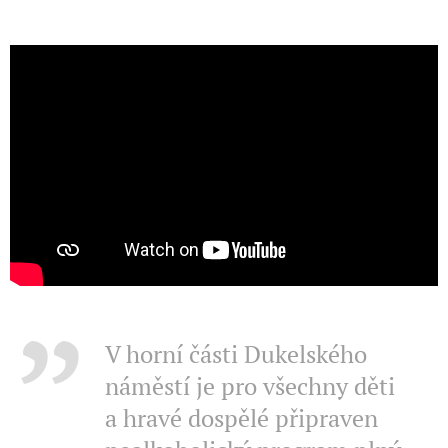
V horní části Dukelského
náměstí je pro všechny děti
a hravé dospělé připraven