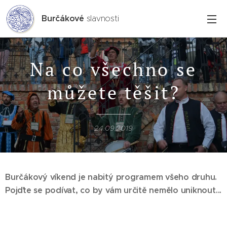
Burčákové
slavnosti
Na co všechno se
můžete těšit?
24.09.2019
Burčákový víkend je nabitý programem všeho druhu.
Pojďte se podívat, co by vám určitě nemělo uniknout...