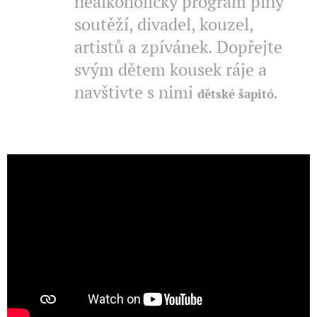
nealkoholický program plný
soutěží, divadel, kouzel,
artistů a zpívánek. Dopřejte
svým dětem kousek ráje a
navštivte s nimi
dětské šapitó.