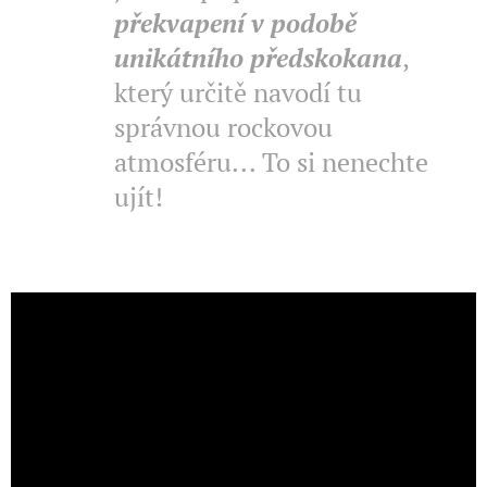
překvapení v podobě
unikátního předskokana
,
který určitě navodí tu
správnou rockovou
atmosféru... To si nenechte
ujít!