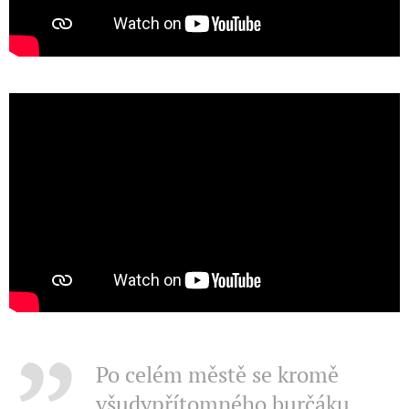
Po celém městě se kromě
všudypřítomného burčáku