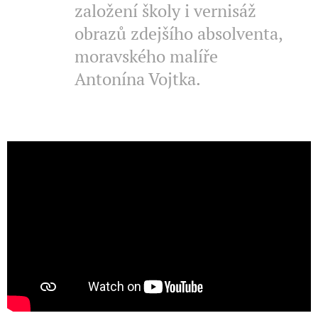
založení školy i vernisáž
obrazů zdejšího absolventa,
moravského malíře
Antonína Vojtka.