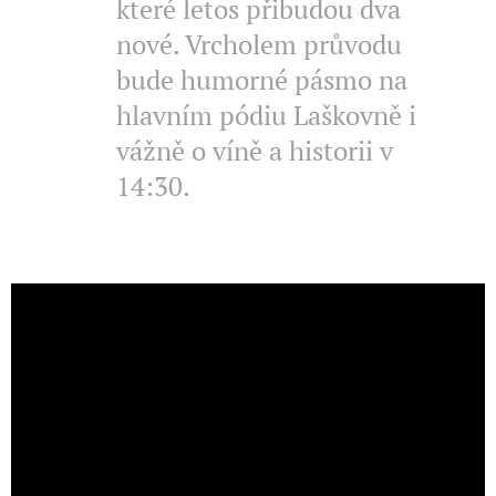
které letos přibudou dva
nové. Vrcholem průvodu
bude humorné pásmo na
hlavním pódiu Laškovně i
vážně o víně a historii v
14:30.