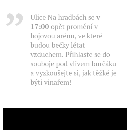
Ulice Na hradbách se
v
17:00
opět promění v
bojovou arénu, ve které
budou bečky létat
vzduchem. Přihlaste se do
souboje pod vlivem burčáku
a vyzkoušejte si, jak těžké je
býti vinařem!