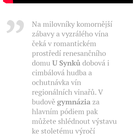
Na milovníky komornější
zábavy a vyzrálého vína
čeká v romantickém
prostředí renesančního
domu
U Synků
dobová i
cimbálová hudba a
ochutnávka vín
regionálních vinařů. V
budově
gymnázia
za
hlavním pódiem pak
můžete shlédnout výstavu
ke stoletému výročí