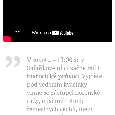
V sobotu v 13:00 se v
Šafaříkově ulici začne řadit
historický průvod
. Vyjděte
pod vedením kvasinky
vinné se zástupci horenské
rady, misijních stanic i
řemeslných cechů, mezi