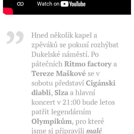
Hned několik kapel a
zpěváků se pokusí rozhýbat
Dukelské náměstí. Po
pátečních
Ritmo factory
a
Tereze Maškové
se v
sobotu představí
Cigánski
diabli
,
Slza
a hlavní
koncert v 21:00 bude letos
patřit legendárním
Olympikům
, pro které
jsme si připravili
malé