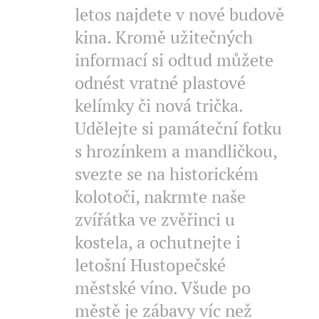
letos najdete v nové budově
kina. Kromě užitečných
informací si odtud můžete
odnést vratné plastové
kelímky či nová trička.
Udělejte si památeční fotku
s hrozínkem a mandličkou,
svezte se na historickém
kolotoči, nakrmte naše
zvířátka ve zvěřinci u
kostela, a ochutnejte i
letošní Hustopečské
městské víno. Všude po
městě je zábavy víc než