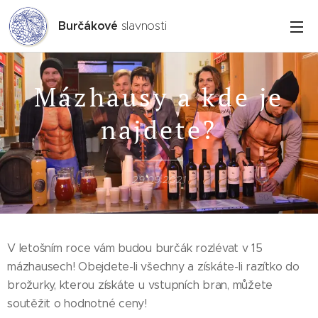
Burčákové
slavnosti
Mázhausy a kde je
najdete?
29.09.2021
V letošním roce vám budou burčák rozlévat v 15
mázhausech! Obejdete-li všechny a získáte-li razítko do
brožurky, kterou získáte u vstupních bran, můžete
soutěžit o hodnotné ceny!