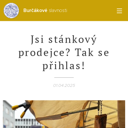
Burčákové
slavnosti
Jsi stánkový
prodejce? Tak se
přihlas!
01.04.2025