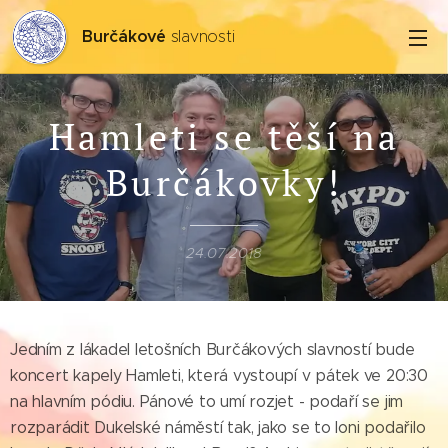
Burčákové
slavnosti
Hamleti se těší na
Burčákovky!
24.07.2018
Jedním z lákadel letošních Burčákových slavností bude
koncert kapely Hamleti, která vystoupí v pátek ve 20:30
na hlavním pódiu. Pánové to umí rozjet - podaří se jim
rozparádit Dukelské náměstí tak, jako se to loni podařilo