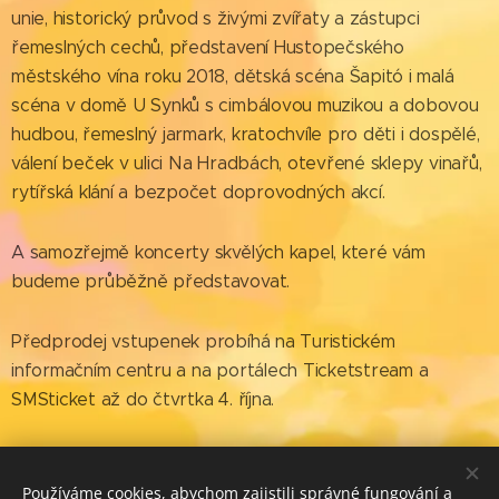
unie, historický průvod s živými zvířaty a zástupci
řemeslných cechů, představení Hustopečského
městského vína roku 2018, dětská scéna Šapitó i malá
scéna v domě U Synků s cimbálovou muzikou a dobovou
hudbou, řemeslný jarmark, kratochvíle pro děti i dospělé,
válení beček v ulici Na Hradbách, otevřené sklepy vinařů,
rytířská klání a bezpočet doprovodných akcí.
A samozřejmě koncerty skvělých kapel, které vám
budeme průběžně představovat.
Předprodej vstupenek probíhá na Turistickém
informačním centru a na portálech Ticketstream a
SMSticket až do čtvrtka 4. října.
Používáme cookies, abychom zajistili správné fungování a