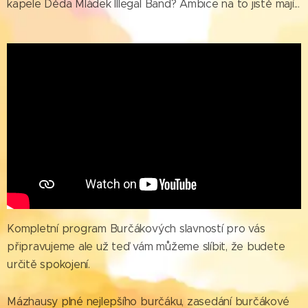
kapele Děda Mládek Illegal Band? Ambice na to jistě mají...
Kompletní program Burčákových slavností pro vás
připravujeme ale už teď vám můžeme slíbit, že budete
určitě spokojení.
Mázhausy plné nejlepšího burčáku, zasedání burčákové