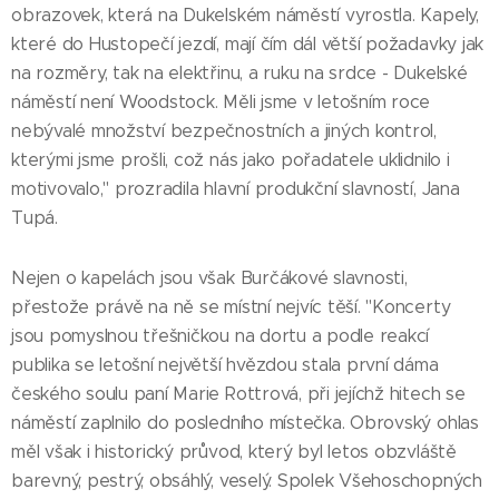
obrazovek, která na Dukelském náměstí vyrostla. Kapely,
které do Hustopečí jezdí, mají čím dál větší požadavky jak
na rozměry, tak na elektřinu, a ruku na srdce - Dukelské
náměstí není Woodstock. Měli jsme v letošním roce
nebývalé množství bezpečnostních a jiných kontrol,
kterými jsme prošli, což nás jako pořadatele uklidnilo i
motivovalo," prozradila hlavní produkční slavností, Jana
Tupá.
Nejen o kapelách jsou však Burčákové slavnosti,
přestože právě na ně se místní nejvíc těší. "Koncerty
jsou pomyslnou třešničkou na dortu a podle reakcí
publika se letošní největší hvězdou stala první dáma
českého soulu paní Marie Rottrová, při jejíchž hitech se
náměstí zaplnilo do posledního místečka. Obrovský ohlas
měl však i historický průvod, který byl letos obzvláště
barevný, pestrý, obsáhlý, veselý. Spolek Všehoschopných