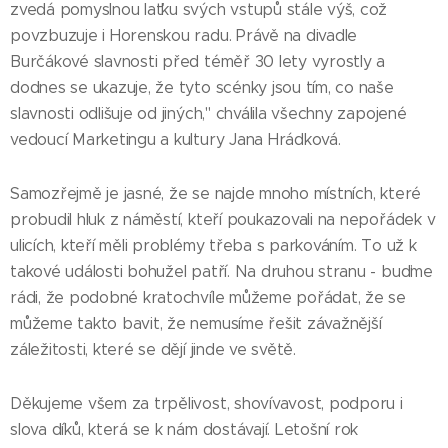
zvedá pomyslnou laťku svých vstupů stále výš, což
povzbuzuje i Horenskou radu. Právě na divadle
Burčákové slavnosti před téměř 30 lety vyrostly a
dodnes se ukazuje, že tyto scénky jsou tím, co naše
slavnosti odlišuje od jiných," chválila všechny zapojené
vedoucí Marketingu a kultury Jana Hrádková.
Samozřejmě je jasné, že se najde mnoho místních, které
probudil hluk z náměstí, kteří poukazovali na nepořádek v
ulicích, kteří měli problémy třeba s parkováním. To už k
takové události bohužel patří. Na druhou stranu - buďme
rádi, že podobné kratochvíle můžeme pořádat, že se
můžeme takto bavit, že nemusíme řešit závažnější
záležitosti, které se dějí jinde ve světě.
Děkujeme všem za trpělivost, shovívavost, podporu i
slova díků, která se k nám dostávají. Letošní rok