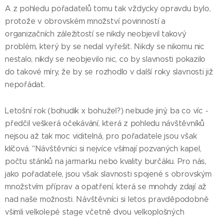
A z pohledu pořadatelů tomu tak vždycky opravdu bylo,
protože v obrovském množství povinností a
organizačních záležitostí se nikdy neobjevil takový
problém, který by se nedal vyřešit. Nikdy se nikomu nic
nestalo, nikdy se neobjevilo nic, co by slavnosti pokazilo
do takové míry, že by se rozhodlo v další roky slavnosti již
nepořádat.
Letošní rok (bohudík x bohužel?) nebude jiný, ba co víc -
předčil veškerá očekávání, která z pohledu návštěvníků
nejsou až tak moc viditelná, pro pořadatele jsou však
klíčová. "Návštěvníci si nejvíce všímají pozvaných kapel,
počtu stánků na jarmarku nebo kvality burčáku. Pro nás,
jako pořadatele, jsou však slavnosti spojené s obrovským
množstvím příprav a opatření, která se mnohdy zdají až
nad naše možnosti. Návštěvníci si letos pravděpodobně
všimli velkolepé stage včetně dvou velkoplošných