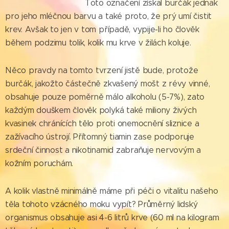
Toto označení získal burčák jednak
pro jeho mléčnou barvu a také proto, že prý umí čistit
krev. Avšak to jen v tom případě, vypije-li ho člověk
během podzimu tolik, kolik mu krve v žilách koluje.
Něco pravdy na tomto tvrzení jistě bude, protože
burčák, jakožto částečně zkvašený mošt z révy vinné,
obsahuje pouze poměrně málo alkoholu (5-7%), zato
každým douškem člověk polyká také miliony živých
kvasinek chránících tělo proti onemocnění sliznice a
zažívacího ústrojí. Přítomný tiamin zase podporuje
srdeční činnost a nikotinamid zabraňuje nervovým a
kožním poruchám.
A kolik vlastně minimálně máme při péči o vitalitu našeho
těla tohoto vzácného moku vypít? Průměrný lidský
organismus obsahuje asi 4-6 litrů krve (60 ml na kilogram