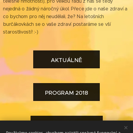
tělesné hmotnosti), pro velkou řadu z nás se tedy
nejedná o žádný náročný úkol. Přece jde o naše zdraví a
co bychom pro něj neudělali, že? Na letošních
burčákovkách se o vaše zdraví postaráme se vší
starostlivostí! :-)
AKTUÁLNĚ
PROGRAM 2018
INFO návštěvníkům
Používáme cookies, abychom zajistili správné fungování a