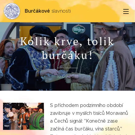
Burčákové
slavnosti
Kolik krve, tolik
burčáku!
10.09.2018
S příchodem podzimního období
zavibruje v myslích tisíců Moravanů
a Čechů signál: "Konečně zase
začíná čas burčáku, vína starců."